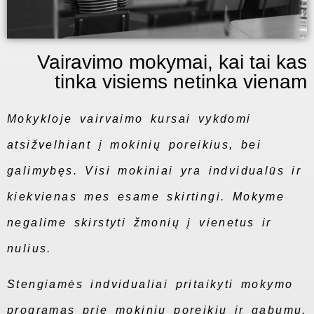
Vairavimo mokymai, kai tai kas
tinka visiems netinka vienam
Mokykloje vairvaimo kursai vykdomi
atsižvelhiant į mokinių poreikius, bei
galimybęs. Visi mokiniai yra indvidualūs ir
kiekvienas mes esame skirtingi. Mokyme
negalime skirstyti žmonių į vienetus ir
nulius.
Stengiamės indvidualiai pritaikyti mokymo
programas prie mokinių poreikių ir gabumų.