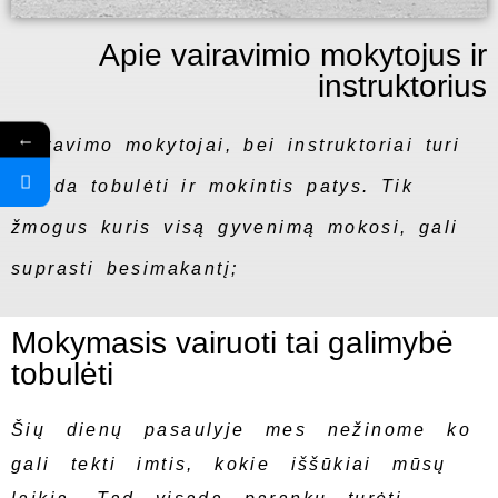
Apie vairavimio mokytojus ir
instruktorius
←
Vairavimo mokytojai, bei instruktoriai turi
visada tobulėti ir mokintis patys. Tik
žmogus kuris visą gyvenimą mokosi, gali
suprasti besimakantį;
Mokymasis vairuoti tai galimybė
tobulėti
Šių dienų pasaulyje mes nežinome ko
gali tekti imtis, kokie iššūkiai mūsų