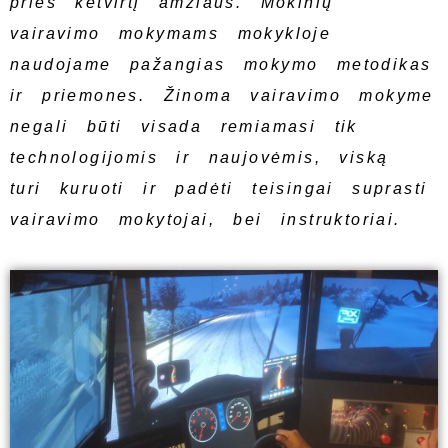
prieš ketvirtį amžiaus. Mokinių
vairavimo mokymams mokykloje
naudojame pažangias mokymo metodikas
ir priemones. Žinoma vairavimo mokyme
negali būti visada remiamasi tik
technologijomis ir naujovėmis, viską
turi kuruoti ir padėti teisingai suprasti
vairavimo mokytojai, bei instruktoriai.