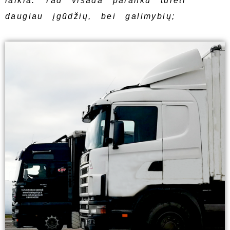
laikia. Tad visada paranku turėti
daugiau įgūdžių, bei galimybių;