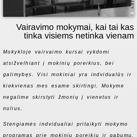
Vairavimo mokymai, kai tai kas
tinka visiems netinka vienam
Mokykloje vairvaimo kursai vykdomi
atsižvelhiant į mokinių poreikius, bei
galimybęs. Visi mokiniai yra indvidualūs ir
kiekvienas mes esame skirtingi. Mokyme
negalime skirstyti žmonių į vienetus ir
nulius.
Stengiamės indvidualiai pritaikyti mokymo
programas prie mokinių poreikių ir gabumų.