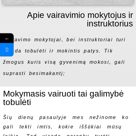
Apie vairavimio mokytojus ir
instruktorius
←
Vairavimo mokytojai, bei instruktoriai turi
visada tobulėti ir mokintis patys. Tik
žmogus kuris visą gyvenimą mokosi, gali
suprasti besimakantį;
Mokymasis vairuoti tai galimybė
tobulėti
Šių dienų pasaulyje mes nežinome ko
gali tekti imtis, kokie iššūkiai mūsų