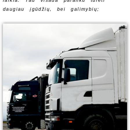
laikia. Tad visada paranku turėti
daugiau įgūdžių, bei galimybių;