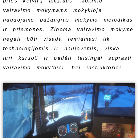
prieš ketvirtį amžiaus. Mokinių
vairavimo mokymams mokykloje
naudojame pažangias mokymo metodikas
ir priemones. Žinoma vairavimo mokyme
negali būti visada remiamasi tik
technologijomis ir naujovėmis, viską
turi kuruoti ir padėti teisingai suprasti
vairavimo mokytojai, bei instruktoriai.