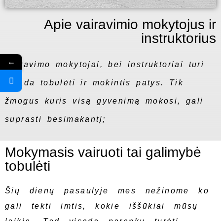
Apie vairavimio mokytojus ir
instruktorius
←
Vairavimo mokytojai, bei instruktoriai turi
visada tobulėti ir mokintis patys. Tik
žmogus kuris visą gyvenimą mokosi, gali
suprasti besimakantį;
Mokymasis vairuoti tai galimybė
tobulėti
Šių dienų pasaulyje mes nežinome ko
gali tekti imtis, kokie iššūkiai mūsų