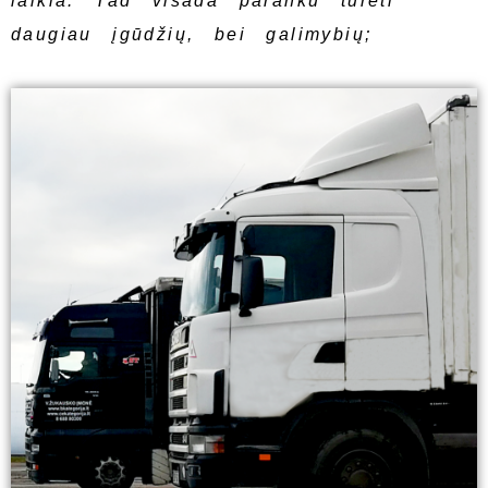
laikia. Tad visada paranku turėti
daugiau įgūdžių, bei galimybių;