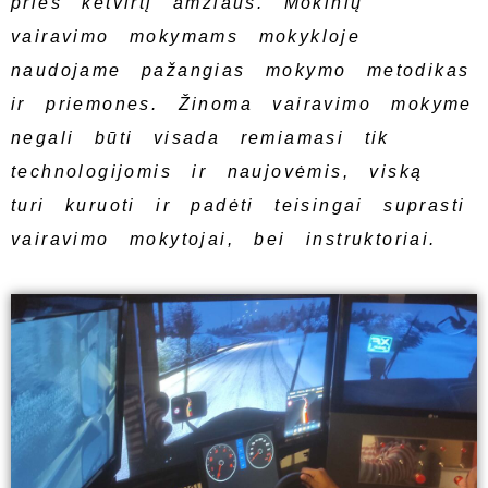
prieš ketvirtį amžiaus. Mokinių
vairavimo mokymams mokykloje
naudojame pažangias mokymo metodikas
ir priemones. Žinoma vairavimo mokyme
negali būti visada remiamasi tik
technologijomis ir naujovėmis, viską
turi kuruoti ir padėti teisingai suprasti
vairavimo mokytojai, bei instruktoriai.