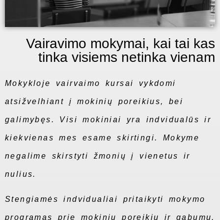
Vairavimo mokymai, kai tai kas
tinka visiems netinka vienam
Mokykloje vairvaimo kursai vykdomi
atsižvelhiant į mokinių poreikius, bei
galimybęs. Visi mokiniai yra indvidualūs ir
kiekvienas mes esame skirtingi. Mokyme
negalime skirstyti žmonių į vienetus ir
nulius.
Stengiamės indvidualiai pritaikyti mokymo
programas prie mokinių poreikių ir gabumų.