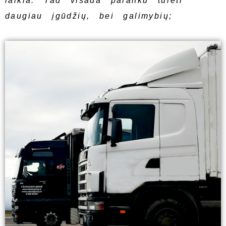
laikia. Tad visada paranku turėti
daugiau įgūdžių, bei galimybių;