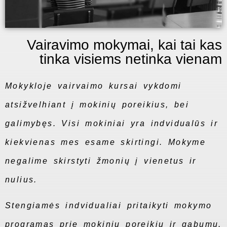
Vairavimo mokymai, kai tai kas
tinka visiems netinka vienam
Mokykloje vairvaimo kursai vykdomi
atsižvelhiant į mokinių poreikius, bei
galimybęs. Visi mokiniai yra indvidualūs ir
kiekvienas mes esame skirtingi. Mokyme
negalime skirstyti žmonių į vienetus ir
nulius.
Stengiamės indvidualiai pritaikyti mokymo
programas prie mokinių poreikių ir gabumų.