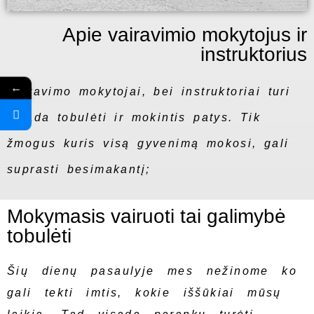
Apie vairavimio mokytojus ir
instruktorius
←
Vairavimo mokytojai, bei instruktoriai turi
visada tobulėti ir mokintis patys. Tik
žmogus kuris visą gyvenimą mokosi, gali
suprasti besimakantį;
Mokymasis vairuoti tai galimybė
tobulėti
Šių dienų pasaulyje mes nežinome ko
gali tekti imtis, kokie iššūkiai mūsų