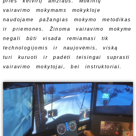
prieš ketvirtį amžiaus. Mokinių
vairavimo mokymams mokykloje
naudojame pažangias mokymo metodikas
ir priemones. Žinoma vairavimo mokyme
negali būti visada remiamasi tik
technologijomis ir naujovėmis, viską
turi kuruoti ir padėti teisingai suprasti
vairavimo mokytojai, bei instruktoriai.