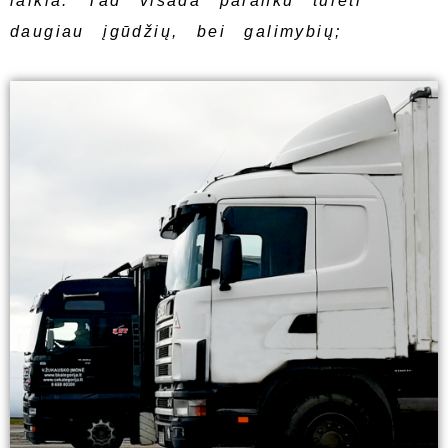
laikia. Tad visada paranku turėti
daugiau įgūdžių, bei galimybių;