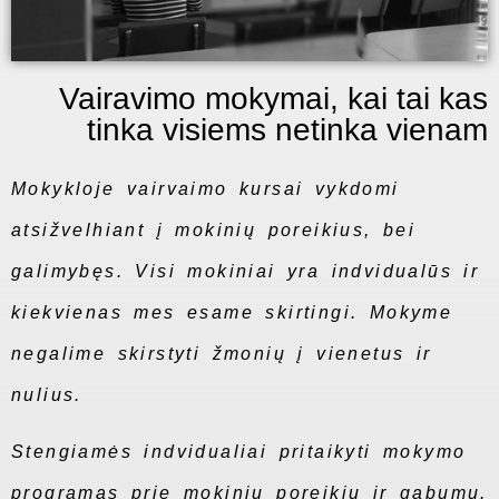
Vairavimo mokymai, kai tai kas
tinka visiems netinka vienam
Mokykloje vairvaimo kursai vykdomi
atsižvelhiant į mokinių poreikius, bei
galimybęs. Visi mokiniai yra indvidualūs ir
kiekvienas mes esame skirtingi. Mokyme
negalime skirstyti žmonių į vienetus ir
nulius.
Stengiamės indvidualiai pritaikyti mokymo
programas prie mokinių poreikių ir gabumų.