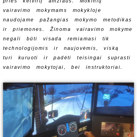
prieš ketvirtį amžiaus. Mokinių
vairavimo mokymams mokykloje
naudojame pažangias mokymo metodikas
ir priemones. Žinoma vairavimo mokyme
negali būti visada remiamasi tik
technologijomis ir naujovėmis, viską
turi kuruoti ir padėti teisingai suprasti
vairavimo mokytojai, bei instruktoriai.