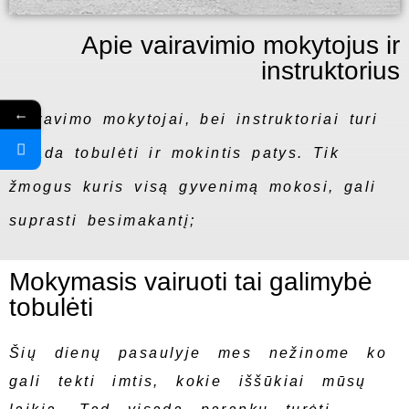
Apie vairavimio mokytojus ir
instruktorius
←
Vairavimo mokytojai, bei instruktoriai turi
visada tobulėti ir mokintis patys. Tik
žmogus kuris visą gyvenimą mokosi, gali
suprasti besimakantį;
Mokymasis vairuoti tai galimybė
tobulėti
Šių dienų pasaulyje mes nežinome ko
gali tekti imtis, kokie iššūkiai mūsų