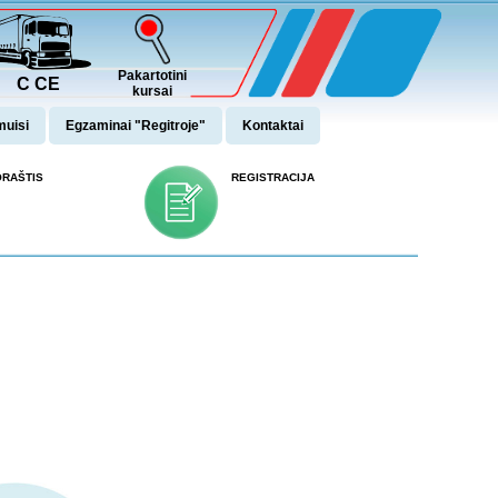
Pakartotini
C CE
kursai
uisi
Egzaminai "Regitroje"
Kontaktai
ORAŠTIS
REGISTRACIJA