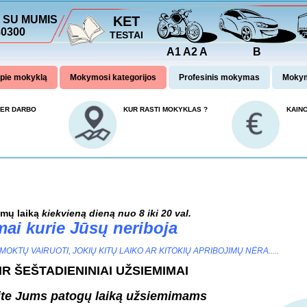
E SU MUMIS
KET
80300
TESTAI
A1 A2 A
B
pie mokyklą
Mokymosi kategorijos
Profesinis mokymas
Mokym
PER DARBO
KUR RASTI MOKYKLAS ?
KAIN
imų laiką
kiekvieną dieną nuo 8 iki 20 val.
ai kurie Jūsų neriboja
OKTŲ VAIRUOTI, JOKIŲ KITŲ LAIKO AR KITOKIŲ APRIBOJIMŲ NĖRA.....
 IR ŠEŠTADIENINIAI UŽSIEMIMAI
ite Jums
patogų laiką užsiemimams