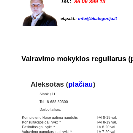
Tel.:
86 06 399 13
el.pašt.:
info@bkategorija.lt
Vairavimo mokyklos reguliarus (
Aleksotas (
plačiau
)
Slankų 11
Tel.: 8-688-80300
Darbo laikas:
Kompiuterių klase galima naudotis
I-VI 8-19 val.
Konsultacijos gali vykti
*
I-VI 8-19 val.
Paskaitos gali vykti
*
I-V 8-20 val.
Vairavimo pamokos, gali vykti
*
I-V 7-20 val