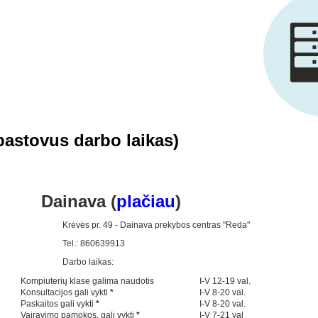
pastovus darbo laikas)
Dainava (
plačiau
)
Krėvės pr. 49 - Dainava prekybos centras "Reda"
Tel.: 860639913
Darbo laikas:
Kompiuterių klase galima naudotis
I-V 12-19 val.
Konsultacijos gali vykti
*
I-V 8-20 val.
Paskaitos gali vykti
*
I-V 8-20 val.
Vairavimo pamokos, gali vykti
*
I-V 7-21 val