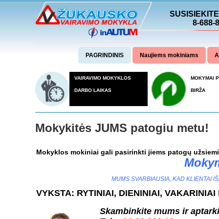
SUSISIEKIT
8-688-
PAGRINDINIS
Naujiems mokiniams
A
VAIRAVIMO MOKYKLOS
MOKYMAI 
DARBO LAIKAS
BIRŽA
Mokykitės JUMS patogiu metu!
Mokyklos mokiniai gali pasirinkti jiems patogų užsiem
Mokym
MUMS SVARBIAUSIA, KAD KLIENTAI IŠM
VYKSTA: RYTINIAI, DIENINIAI, VAKARINIAI
Skambinkite mums ir aptark