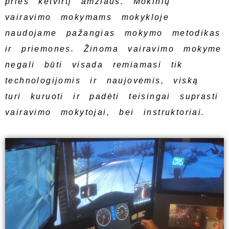
prieš ketvirtį amžiaus. Mokinių
vairavimo mokymams mokykloje
naudojame pažangias mokymo metodikas
ir priemones. Žinoma vairavimo mokyme
negali būti visada remiamasi tik
technologijomis ir naujovėmis, viską
turi kuruoti ir padėti teisingai suprasti
vairavimo mokytojai, bei instruktoriai.