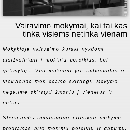
Vairavimo mokymai, kai tai kas
tinka visiems netinka vienam
Mokykloje vairvaimo kursai vykdomi
atsižvelhiant į mokinių poreikius, bei
galimybęs. Visi mokiniai yra indvidualūs ir
kiekvienas mes esame skirtingi. Mokyme
negalime skirstyti žmonių į vienetus ir
nulius.
Stengiamės indvidualiai pritaikyti mokymo
programas prie mokinių poreikių ir gabumų.