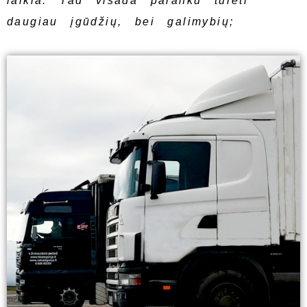
laikia. Tad visada paranku turėti
daugiau įgūdžių, bei galimybių;